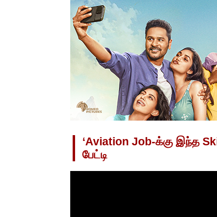
‘Aviation Job-க்கு இந்த Sk
பேட்டி