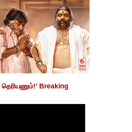
து தெரியணும்!’ Breaking