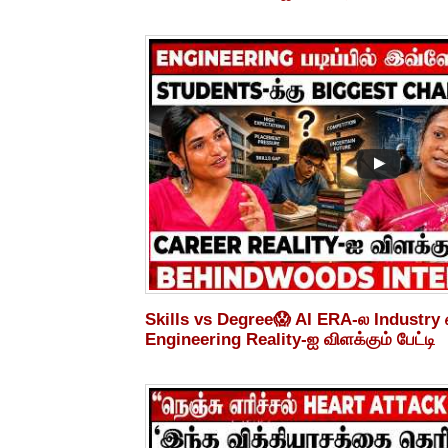
Skills vs Degree😱 AI ERA-ல Industry எ
Engineering Reality-ஐ விளக்கும் பேட்டி