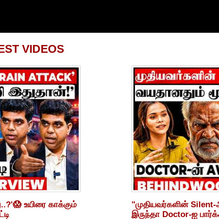
EST VIDEOS
..?'😱 உயிரை காக்கும்
"முதியவர்களின் Silent
்டி
இருந்தா Doctor-ஐ பார்க்