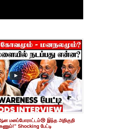
-ஆன மனப்போராட்டம்😢 இந்த அறிகுறி
கணும்!" Shocking பேட்டி