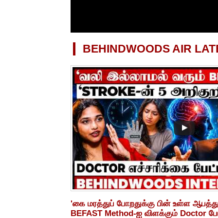
BEHINDWOODS AIR LAT
'கை மரத்துப் போறதுக்கு பின் உள்ள ஆபத்து
BEFAST Method-ஐ விளக்கும் Doctor பேட