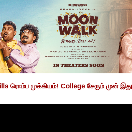
ills ரொம்ப முக்கியம்! College சேரும் முன் இ