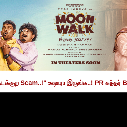
க்குற Scam..!" உஷாரா இருங்க..! PR சுந்தர் B