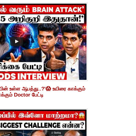
பின் உள்ள ஆபத்து..?'😱 உயிரை காக்கும்
கும் Doctor பேட்டி