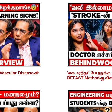
 Vascular Disease-ன்
'கை மரத்துப் போறதுக்கு 
BEFAST Method-ஐ விளக்