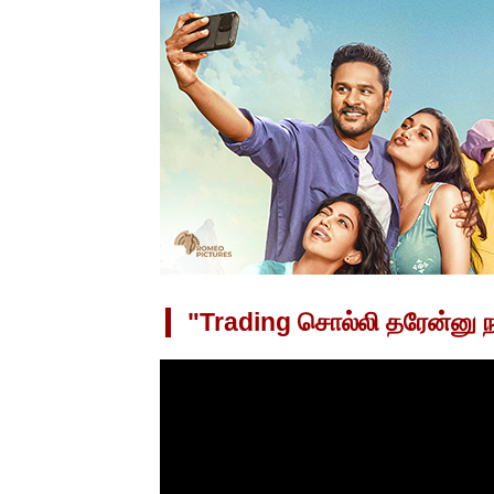
"Trading சொல்லி தரேன்னு நட