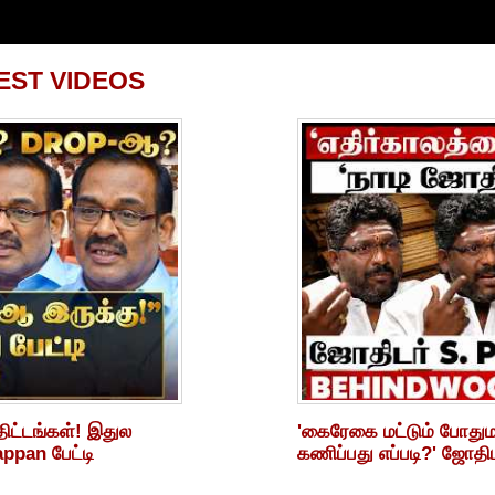
EST VIDEOS
ிட்டங்கள்! இதுல
'கைரேகை மட்டும் போது
ppan பேட்டி
கணிப்பது எப்படி?' ஜோதிடர