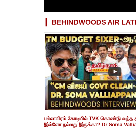
BEHINDWOODS AIR LAT
பல்லாயிரம் கோடியில் TVK கொண்டு வந்த த
இவ்ளோ நல்லது இருக்கா? Dr.Soma Vallia