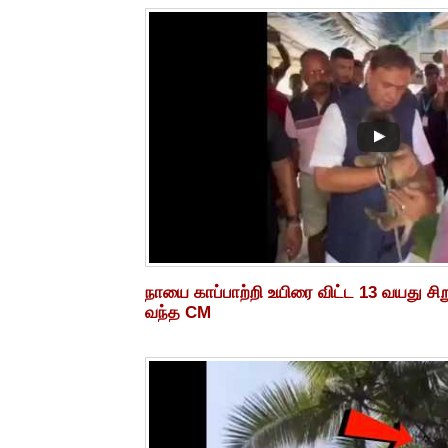
நாயை காப்பாற்றி உயிரை விட்ட 13 வயது சிற
வந்த CM