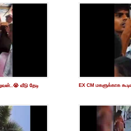
EX CM மகளுக்காக கூடிய 
ுவன்..😭 வீடு தேடி