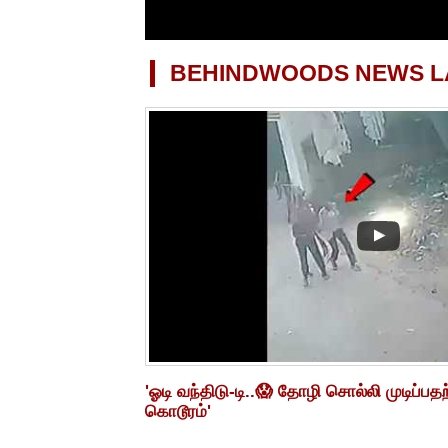
BEHINDWOODS NEWS LA
'ஓடி வந்திடு-டி..😱 தோழி சொல்லி முடிப்பத
கொடூரம்'