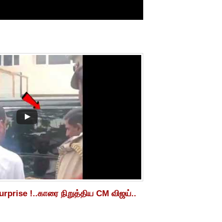
rprise !..காரை நிறுத்திய CM விஜய்..