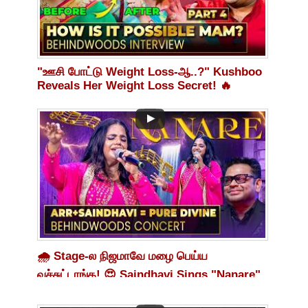
"ஊசி போட்டு Weight Loss-ஆ..?" Kushboo
Reveals Her Weight Loss Secret! 🔥
🌧️ Stage-ல நிஜமாவே மழை பெய்ய
வச்சுட்டாங்க! 😍 Saindhavi Sings "Nanare"
Live 🔥