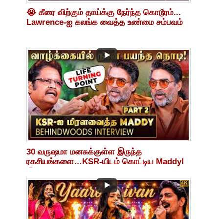
😭 கீரை விற்கும் தாய்க்கு நேர்ந்த கொடூரம்...
Lawrence-ஐ கலங்க வைத்த உண்மை சம்பவம்
30 வருஷமா மனசுக்குள்ள இருந்த
ரகசியங்களை…KSR-யிடம் கொட்டிய Maddy!
😮🔥Life-Changing Philosophy!