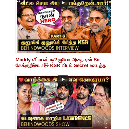
Maddy வீட்ல எப்படி? ஐயோ அதை ஏன் Sir
கேக்குறீங்க..!🤣 KSR-யிடம் Secret உடைத்த
மாதவன்!