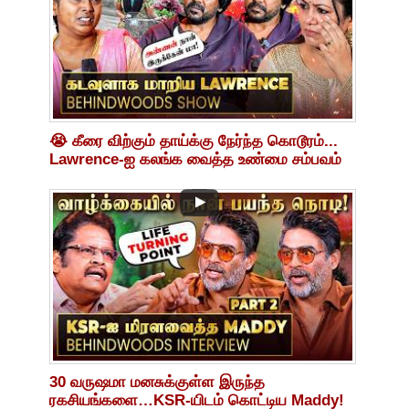
😭 கீரை விற்கும் தாய்க்கு நேர்ந்த கொடூரம்...
Lawrence-ஐ கலங்க வைத்த உண்மை சம்பவம்
30 வருஷமா மனசுக்குள்ள இருந்த
ரகசியங்களை…KSR-யிடம் கொட்டிய Maddy!