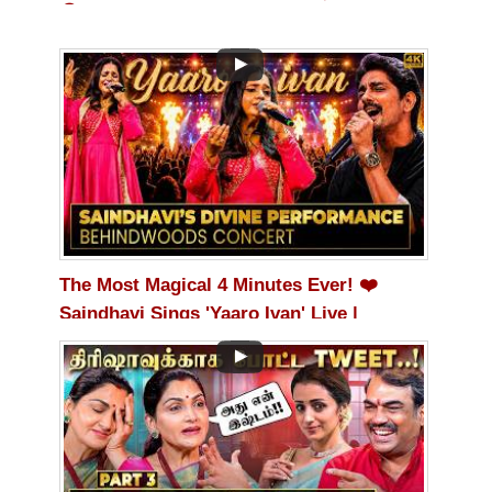
😮🔥Life-Changing Philosophy!
The Most Magical 4 Minutes Ever! ❤️
Saindhavi Sings 'Yaaro Ivan' Live |
Audience Spellbound 😭