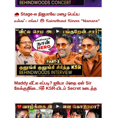
🌧️ Stage-ல நிஜமாவே மழை பெய்ய
வச்சுட்டாங்க! 😍 Saindhavi Sings "Nanare"
Live 🔥
Maddy வீட்ல எப்படி? ஐயோ அதை ஏன் Sir
கேக்குறீங்க..!🤣 KSR-யிடம் Secret உடைத்த
மாதவன்!