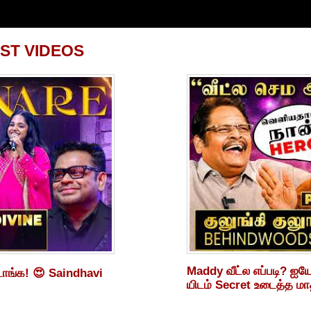
ST VIDEOS
Maddy வீட்ல எப்படி? ஐய
டாங்க! 😍 Saindhavi
யிடம் Secret உடைத்த ம