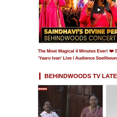
The Most Magical 4 Minutes Ever! ❤️ 
'Yaaro Ivan' Live | Audience Spellbou
BEHINDWOODS TV LATE