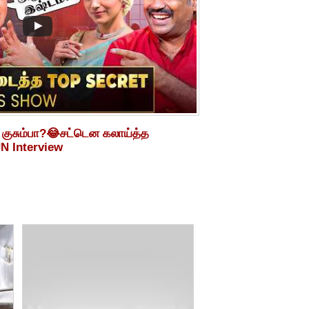
 குசும்பா?😂சட்டென கலாய்த்த
N Interview