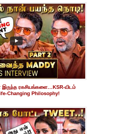
ள இருந்த ரகசியங்களை…KSR-யிடம்
ife-Changing Philosophy!