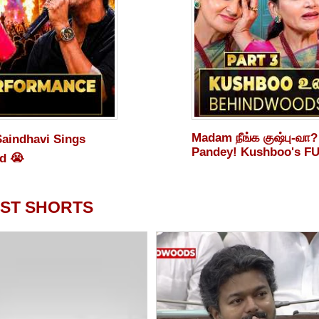
Madam நீங்க குஷ்பு-வா?
Saindhavi Sings
Pandey! Kushboo's FU
nd 😭
ST SHORTS