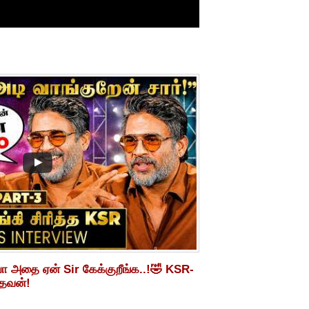
ோ அதை ஏன் Sir கேக்குறீங்க..!🤣 KSR-
ாதவன்!