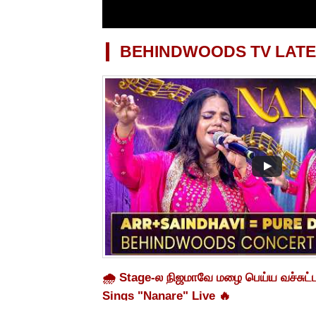
BEHINDWOODS TV LATE
🌧️ Stage-ல நிஜமாவே மழை பெய்ய வச்சுட்
Sings "Nanare" Live 🔥