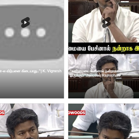
e-ல விற்பனை கிடையாது.."| K. Vignesh
“உண்மையை பேசினால் நன்றாக
இருக்கும்”அமைச்சர் Rajmohan