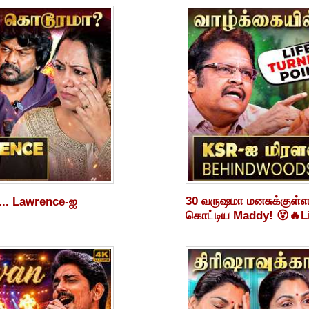
30 வருஷமா மனசுக்குள்
்... Lawrence-ஐ
கொட்டிய Maddy! 😮🔥L