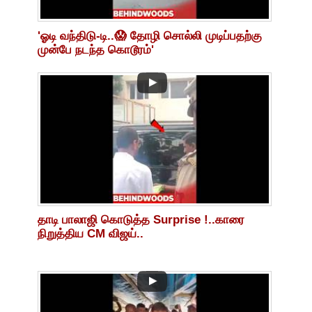
'ஓடி வந்திடு-டி..😱 தோழி சொல்லி முடிப்பதற்கு
முன்பே நடந்த கொடூரம்'
தாடி பாலாஜி கொடுத்த Surprise !..காரை
நிறுத்திய CM விஜய்..