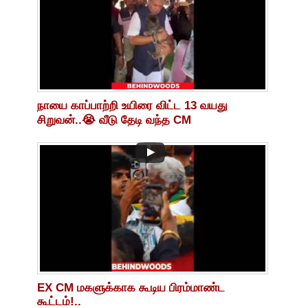
நாயை காப்பாற்றி உயிரை விட்ட 13 வயது
சிறுவன்..😭 வீடு தேடி வந்த CM
EX CM மகளுக்காக கூடிய பிரம்மாண்ட
கூட்டம்!..