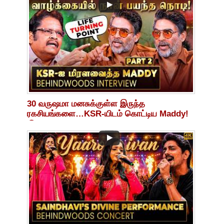
30 வருஷமா மனசுக்குள்ள இருந்த
ரகசியங்களை…KSR-யிடம் கொட்டிய Maddy!
😮🔥Life-Changing Philosophy!