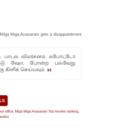
d, Miga Miga Avasaram gets a disappointment
ம், பாடல் விமர்சனம், ஃபோட்டோ
லைடு ஷோ, போன்ற பல்வேறு
 கிளிக் செய்யவும்
LS
x office
,
Miga Miga Avasaram Top movies ranking
,
rdict.