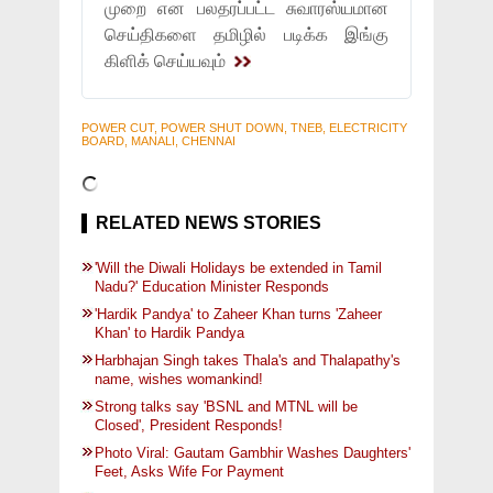
முறை என பலதரப்பட்ட சுவாரஸ்யமான
செய்திகளை தமிழில் படிக்க இங்கு
கிளிக் செய்யவும்
POWER CUT, POWER SHUT DOWN, TNEB, ELECTRICITY
BOARD, MANALI, CHENNAI
RELATED NEWS STORIES
'Will the Diwali Holidays be extended in Tamil
Nadu?' Education Minister Responds
'Hardik Pandya' to Zaheer Khan turns 'Zaheer
Khan' to Hardik Pandya
Harbhajan Singh takes Thala's and Thalapathy's
name, wishes womankind!
Strong talks say 'BSNL and MTNL will be
Closed', President Responds!
Photo Viral: Gautam Gambhir Washes Daughters'
Feet, Asks Wife For Payment