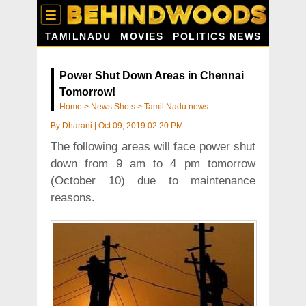
TAMILNADU
MOVIES
POLITICS NEWS
Power Shut Down Areas in Chennai
Tomorrow!
Home
>
News Shots
>
Tamil Nadu news
By
Dharani
|
Oct 09, 2019 02:20 PM
The following areas will face power shut
down from 9 am to 4 pm tomorrow
(October 10) due to maintenance
reasons.